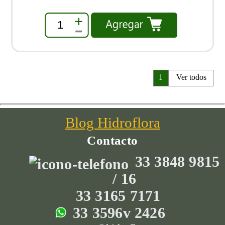
1
1
Ver todos
Blog Hidroflora
Contacto
33 3848 9815
/
16
33 3165 7171
33 3596v 2426