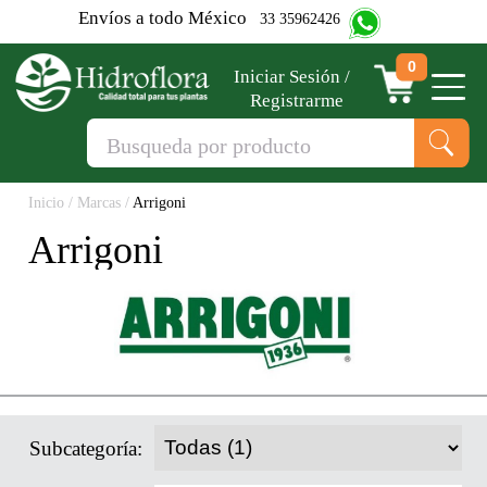
Envíos a todo México
33 35962426‬
0
Iniciar Sesión
/
Registrarme
Inicio
/
Marcas
/
Arrigoni
Arrigoni
Subcategoría: